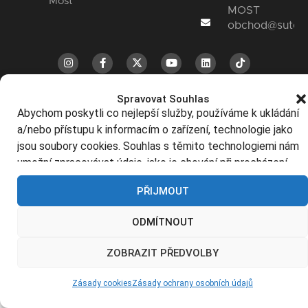
Most
MOST
obchod@sutorg
Copyright© 2026 SUTOR
Zásady
Zásady
Whistleblo
Global s.r.o.- All Rights
ochrany
používání
Spravovat Souhlas
Reserved.
osobních údajů
souborů cookies
Abychom poskytli co nejlepší služby, používáme k ukládání
a/nebo přístupu k informacím o zařízení, technologie jako
jsou soubory cookies. Souhlas s těmito technologiemi nám
umožní zpracovávat údaje, jako je chování při procházení
nebo jedinečná ID na tomto webu. Nesouhlas nebo odvolání
PŘIJMOUT
souhlasu může nepříznivě ovlivnit určité vlastnosti a funkce.
ODMÍTNOUT
ZOBRAZIT PŘEDVOLBY
Zásady cookies
Zásady ochrany osobních údajů