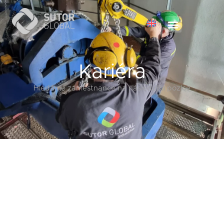
Kariéra
Hledáme zaměstnance na následující pozice
Řidič nákladního automobilu
do 12 tun s hydraulickou rukou