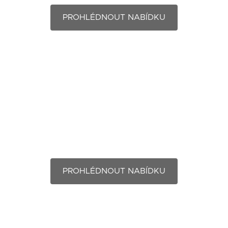
PROHLÉDNOUT NABÍDKU
Montér točivých strojů
PROHLÉDNOUT NABÍDKU