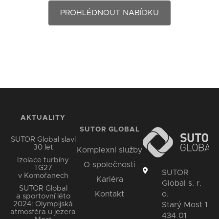
PROHLÉDNOUT NABÍDKU
AKTUALITY
SUTOR GLOBAL
SUTOR Global slaví
30 let
Komplexní služby
Izolace turbíny
O společnosti
TG27
SUTOR
v Komořanech
Kariéra
Global s. r.
SUTOR Global
o.
Kontakt
a sportovní léto
2024: Olympijská
Starý Most 1
atmosféra u jezera
434 01