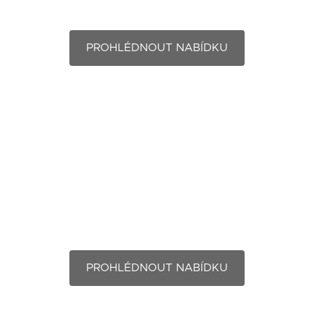
Svářečský technolog
PROHLÉDNOUT NABÍDKU
Natěrač
PROHLÉDNOUT NABÍDKU