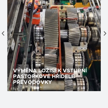
VÝMĚNA LOŽISEK VSTUPNÍ
PASTORKOVÉ HŘÍDELE
PŘEVODOVKY