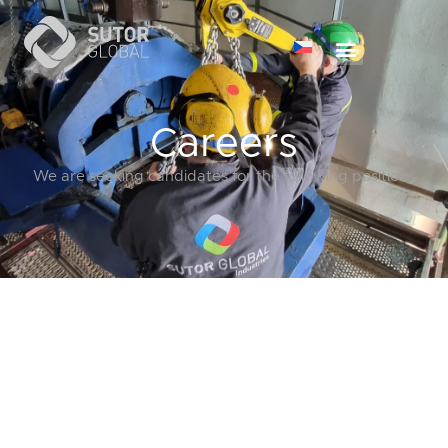
Careers
We are seeking candidates for the following positions
Truck Driver (up to 12 Tons)
with Hydraulic Crane