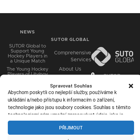
NEWS
SUTOR GLOBAL
SUTOR Global to
Support Young
Comprehensive
Hockey Players in
Services
a Unique Match
About Us
The Young Hockey
Players of Litvínov
SUTOR
Careers
Enjoyed a Unique
Global s. r.
Match in an
Spravovat Souhlas
Contact
Extraleague
o.
Abychom poskytli co nejlepší služby, používáme k
Atmosphere.
Starý Most 1
ukládání a/nebo přístupu k informacím o zařízení,
SUTOR Global Will
434 01
technologie jako jsou soubory cookies. Souhlas s těmito
Show its Dragon
MOST
Power Again at
technologiemi nám umožní zpracovávat údaje, jako je
info@sutorglob
Lake Matylda
chování při procházení nebo jedinečná ID na tomto webu.
PŘIJMOUT
Nesouhlas nebo odvolání souhlasu může nepříznivě
ovlivnit určité vlastnosti a funkce.