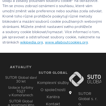
údajů a zásady používání souborů cookie“ na obrazovce.
Tím se znovu zobrazí oznámení o souhlasu, které vám
umožní změnit vaše preference nebo souhlas zcela odvolat.
Kromě toho různé prohlížeče poskytují různé metody
blokování a mazání souborů cookie používaných webovými
stránkami. Můžete změnit nastavení svého prohlížeče
a soubory cookie blokovat/vymazat. Více informací o tom,
jak spravovat a odstraňovat soubory cookie, naleznete na
stránkách
wikipedia.org
,
www.allaboutcookies.org
.
AKTUALITY
SUTOR GLOBAL
SUTOR Global slaví
30 let
Komplexní služby
Izolace turbíny
O společnosti
TG27
SUTOR
v Komořanech
Kariéra
Global s. r.
SUTOR Global
o.
Kontakt
a sportovní léto