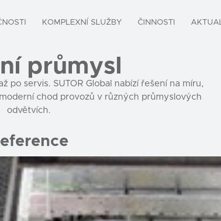
ČNOSTI
KOMPLEXNÍ SLUŽBY
ČINNOSTI
AKTUAL
ní průmysl
ž po servis. SUTOR Global nabízí řešení na míru,
í a moderní chod provozů v různých průmyslových
odvětvích.
eference